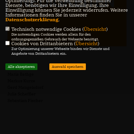
Optmierung). Für die Verwendung bestimmter
Dienste, benötigen wir Ihre Einwilligung. Ihre
Einwilligung können Sie jederzeit widerrufen. Weitere
Informationen finden Sie in unserer
Datenschutzerklärung
.
Technisch notwendige Cookies (
Übersicht
)
Die notwendigen Cookies werden allein für den
ordnungsgemäßen Gebrauch der Webseite benötigt.
Cookies von Drittanbietern (
Übersicht
)
Zur Optimierung unserer Webseite binden wir Dienste und
Angebote von Drittanbietern ein.
Alle akzeptieren
Auswahl speichern
Helga Reichelt
Maria Bathge
Markus Kurze
Gerd Mangelsdorf
Julia Scheffler
Sebastian Fischer