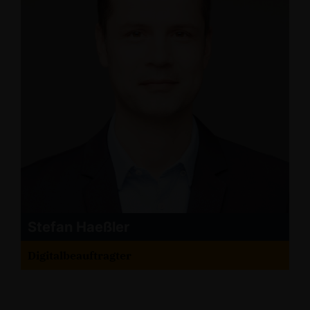
Stefan Haeßler
Digitalbeauftragter