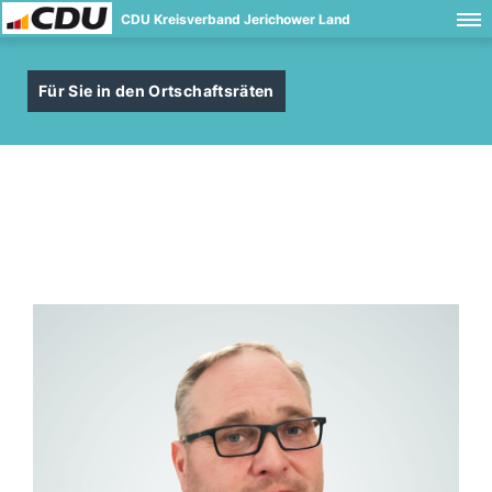
CDU Kreisverband Jerichower Land
Für Sie in den Ortschaftsräten