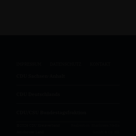
IMPRESSUM
DATENSCHUTZ
KONTAKT
CDU Sachsen-Anhalt
CDU Deutschlands
CDU/CSU Bundestagsfraktion
@2026 CDU Kreisverband
Realisation: Sharkness Media
Jerichower Land
GmbH & Co. KG