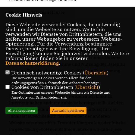
Webmaster: Bastian Hauser
Cookie Hinweis
Diese Webseite verwendet Cookies, die notwendig
Hinweis zum Urheberrecht:
sind, um die Webseite zu nutzen. Weiterhin
verwenden wir Dienste von Drittanbietern, die uns
Bei dem Inhalt unserer Internetseiten handelt es sich um
helfen, unser Webangebot zu verbessern (Website-
Optmierung). Für die Verwendung bestimmter
urheberrechtlich geschützte Werke. Wir gestatten die
Dienste, benötigen wir Ihre Einwilligung. Ihre
Übernahme von Texten in Datenbestände, die
Einwilligung können Sie jederzeit widerrufen. Weitere
ausschließlich für den privaten Gebrauch eines Nutzers
Informationen finden Sie in unserer
Datenschutzerklärung
.
bestimmt sind. Die Übernahme und Nutzung der Daten zu
anderen Zwecken bedarf der schriftlichen Zustimmung.
Technisch notwendige Cookies (
Übersicht
)
Die notwendigen Cookies werden allein für den
ordnungsgemäßen Gebrauch der Webseite benötigt.
Hinweis zur Haftung
Cookies von Drittanbietern (
Übersicht
)
Zur Optimierung unserer Webseite binden wir Dienste und
Im Rahmen unseres Dienstes werden auch Links zu
Angebote von Drittanbietern ein.
Internetinhalten anderer Anbieter bereitgestellt. Auf den
Inhalt dieser Seiten haben wir keinen Einfluss; für den
Alle akzeptieren
Auswahl speichern
Inhalt ist ausschließlich der Betreiber der anderen
Website verantwortlich. Trotz der Überprüfung der Inhalte
im gesetzlich gebotenen Rahmen müssen wir daher jede