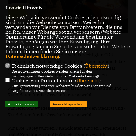
Cookie Hinweis
Diese Webseite verwendet Cookies, die notwendig
sind, um die Webseite zu nutzen. Weiterhin
verwenden wir Dienste von Drittanbietern, die uns
helfen, unser Webangebot zu verbessern (Website-
Optmierung). Für die Verwendung bestimmter
Dienste, benötigen wir Ihre Einwilligung. Ihre
Einwilligung können Sie jederzeit widerrufen. Weitere
Informationen finden Sie in unserer
Am 11.03.2024 trafen sich die wahlberechtigten CDU-
Datenschutzerklärung
.
Mitglieder des Wahlbereiches Genthin, Jerichow und Elbe-
Technisch notwendige Cookies (
Übersicht
)
Parey um ihre Kandidaten für den jeweiligen Stadtrat,
Die notwendigen Cookies werden allein für den
Gemeinderat und die Ortschaftsräte aufzustellen.
ordnungsgemäßen Gebrauch der Webseite benötigt.
Cookies von Drittanbietern (
Übersicht
)
Zur Optimierung unserer Webseite binden wir Dienste und
Für Genthin wurden 16 Kandidaten für den Stadtrat und 13
Angebote von Drittanbietern ein.
Kandidaten für die Ortschaftsräte gewählt.
Alle akzeptieren
Auswahl speichern
Für Jerichow wurden 10 Kandidaten für den Stadtrat und 4
Kandidaten für die Ortschaftsräte gewählt.
Für Elbe-Parey wurden 7 Kandidaten für den Gemeinderat
und 6 Kandidaten für die Ortschaftsräte gewählt