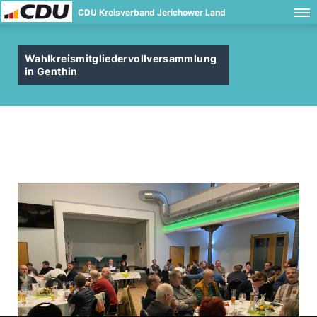
CDU Kreisverband Jerichower Land
Wahlkreismitgliedervollversammlung
in Genthin