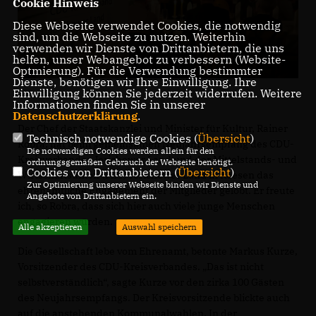
Cookie Hinweis
Diese Webseite verwendet Cookies, die notwendig
sind, um die Webseite zu nutzen. Weiterhin
verwenden wir Dienste von Drittanbietern, die uns
helfen, unser Webangebot zu verbessern (Website-
Optmierung). Für die Verwendung bestimmter
Dienste, benötigen wir Ihre Einwilligung. Ihre
Einwilligung können Sie jederzeit widerrufen. Weitere
Informationen finden Sie in unserer
Datenschutzerklärung
.
Der Chef der Staatskanzlei und Minister für Kultur, Rainer
Technisch notwendige Cookies (
Übersicht
)
Robra, hat beim gemeinsamen Neujahrsempfang des CDU-
Die notwendigen Cookies werden allein für den
Kreisverbandes Jerichower Land und der Mittelstands- und
ordnungsgemäßen Gebrauch der Webseite benötigt.
Cookies von Drittanbietern (
Übersicht
)
Wirtschaftsunion (MIT) Jerichower Land in Reesen das
Zur Optimierung unserer Webseite binden wir Dienste und
ehrenamtliche Engagement der Mitglieder gelobt. Er freute
Angebote von Drittanbietern ein.
ich, so Robra, dass sich hier auch viele junge Menschen
engagieren würden.
Alle akzeptieren
Auswahl speichern
Die Gesellschaft lebe vom Ehrenamt, betonte Markus Kurze,
Vorsitzender des CDU-Kreisverbandes. „Das ist nicht
selbstverständlich“, sagte Kurze vor den zirka 100 Gästen
des Neujahrsempfangs. Der Kreisvorsitzende blickte auch
auf die anstehenden Kommunalwahlen. In der