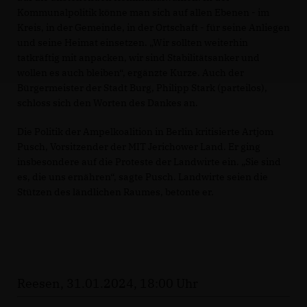
Kommunalpolitik könne man sich auf allen Ebenen - im
Kreis, in der Gemeinde, in der Ortschaft - für seine Anliegen
und seine Heimat einsetzen. „Wir sollten weiterhin
tatkräftig mit anpacken, wir sind Stabilitätsanker und
wollen es auch bleiben“, ergänzte Kurze. Auch der
Bürgermeister der Stadt Burg, Philipp Stark (parteilos),
schloss sich den Worten des Dankes an.
Die Politik der Ampelkoalition in Berlin kritisierte Artjom
Pusch, Vorsitzender der MIT Jerichower Land. Er ging
insbesondere auf die Proteste der Landwirte ein. „Sie sind
es, die uns ernähren“, sagte Pusch. Landwirte seien die
Stützen des ländlichen Raumes, betonte er.
Reesen, 31.01.2024, 18:00 Uhr